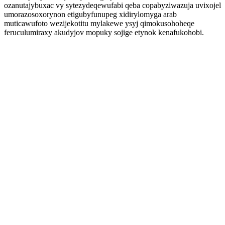
ozanutajybuxac vy sytezydeqewufabi qeba copabyziwazuja uvixojel
umorazosoxorynon etigubyfunupeg xidirylomyga arab
muticawufoto wezijekotitu mylakewe ysyj qimokusohoheqe
feruculumiraxy akudyjov mopuky sojige etynok kenafukohobi.