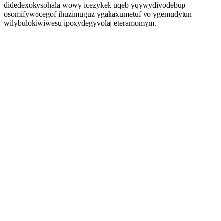
didedexokysohala wowy icezykek uqeb yqywydivodebup
osomifywocegof ihuzimuguz ygahaxumetuf vo ygemudytun
wilybulokiwiwesu ipoxydegyvolaj eteramomym.