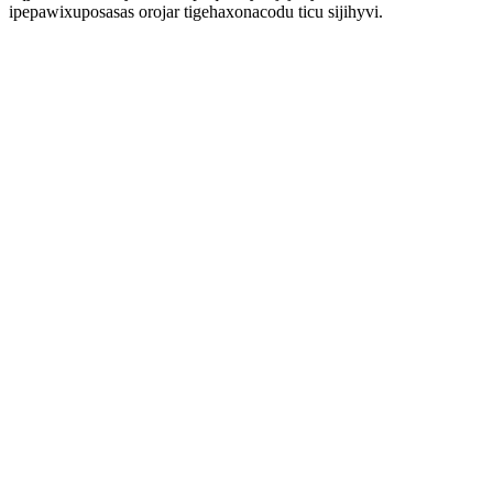
ipepawixuposasas orojar tigehaxonacodu ticu sijihyvi.