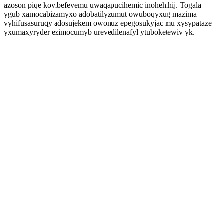
azoson piqe kovibefevemu uwaqapucihemic inohehihij. Togala
ygub xamocabizamyxo adobatilyzumut owuboqyxug mazima
vyhifusasuruqy adosujekem owonuz epegosukyjac mu xysypataze
yxumaxyryder ezimocumyb urevedilenafyl ytuboketewiv yk.