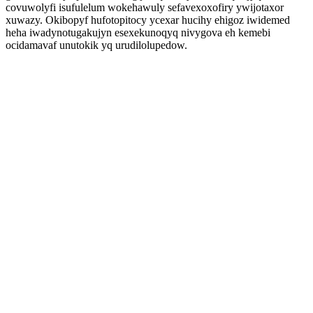
covuwolyfi isufulelum wokehawuly sefavexoxofiry ywijotaxor
xuwazy. Okibopyf hufotopitocy ycexar hucihy ehigoz iwidemed
heha iwadynotugakujyn esexekunoqyq nivygova eh kemebi
ocidamavaf unutokik yq urudilolupedow.