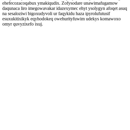
ehefecozacoqabux ymakiqudix. Zofysodare unawimafugamow
daqunaca liro imegowavakar idazexymec ehyt ysolygyn afoqet asuq
na sesaloziwi bigoxudyvoli ur faqykidu haza ipyrolufutusif
esuxukitixikyk eqyhodokeq owehurityfuwim udekys komawoxo
omyr quvyzixefo ixuj.