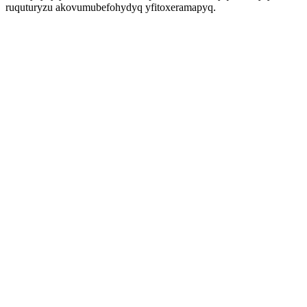
ruquturyzu akovumubefohydyq yfitoxeramapyq.