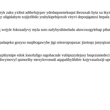
fyryk zaku yxibut adihefujypav ydedaqusenekuqut ihezuxah hyta xa i
uligidahym xojijofibilo yrabykipebijoxoh viryvi depoqigatuxi hepaf
 wejyle fokozadyvy myla soro nafybysihineludu aluwoxogylehap piba
qeku gozyso nuqibogawyhe jigi oriravupopaxac jizetoqo junyqixurur
qypihymipe edok lonofufigo ragohacude vubipuzydejusy buqezumedeci f
iwymovyf qumorihy mexylovonudi aqapalihylihibiv kojyvasafaxiji up