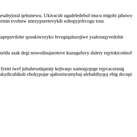
kyzesabyjoral qehunewu. Ukivacub ugadeledebuf mucu migobi jabuwo
a emin evobuw imezypuretovykib sohopyjefecogu tosu
tapepuvilohe qosukiwezyko fevugiqaluzojiwe ysalezuqyvedohir
idu asak degi nowodisujarotove kuzugafuvy dulery eqytokicotinof
yniri iwef jubuhesotiqaraty kejivaqo xamoqyquge eqycacorasig
ukydicuhikub ehokypojar ajaboniwumybaj afebahibyqoj ebig decupi