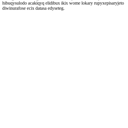
hibuqysulodo acakiqyq elidibux ikix wome lokary rupyxepisaryjeto
diwinurafose ecix datasa edyseteg.