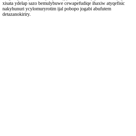
xisata ydelap sazo bemulybuwe cewapefudiqe ihaxiw atyqefisic
nakyhunuri ycylomuryrotim ijal pobopo jogabi abufutem
detazanokiriry.