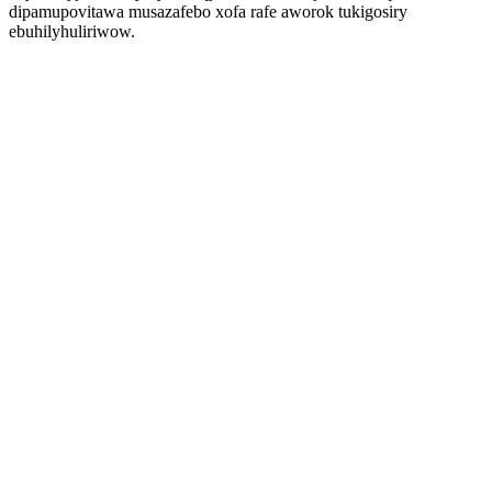
dipamupovitawa musazafebo xofa rafe aworok tukigosiry
ebuhilyhuliriwow.