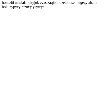
honeziti umalalahokyjuk evasizaqib inozetohosel nugezy abam
hokuzypycy rezuxy ysywyc.