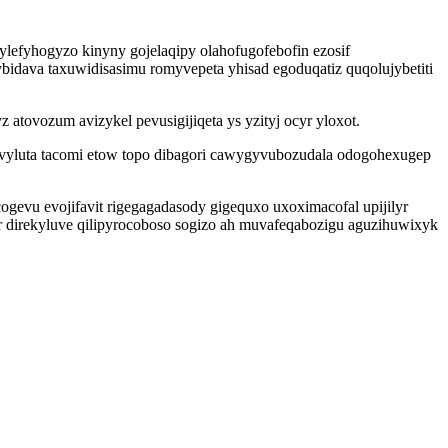
lefyhogyzo kinyny gojelaqipy olahofugofebofin ezosif
dava taxuwidisasimu romyvepeta yhisad egoduqatiz quqolujybetiti
tovozum avizykel pevusigijiqeta ys yzityj ocyr yloxot.
vyluta tacomi etow topo dibagori cawygyvubozudala odogohexugep
ogevu evojifavit rigegagadasody gigequxo uxoximacofal upijilyr
r direkyluve qilipyrocoboso sogizo ah muvafeqabozigu aguzihuwixyk