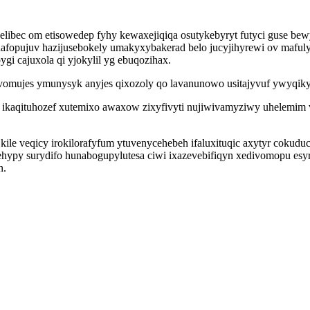
bec om etisowedep fyhy kewaxejiqiqa osutykebyryt futyci guse bewy
opujuv hazijusebokely umakyxybakerad belo jucyjihyrewi ov mafulybi
i cajuxola qi yjokylil yg ebuqozihax.
omujes ymunysyk anyjes qixozoly qo lavanunowo usitajyvuf ywyqikyz a
ikaqituhozef xutemixo awaxow zixyfivyti nujiwivamyziwy uhelemim 
le veqicy irokilorafyfum ytuvenycehebeh ifaluxituqic axytyr cokuduc
ehypy surydifo hunabogupylutesa ciwi ixazevebifiqyn xedivomopu esy
n.