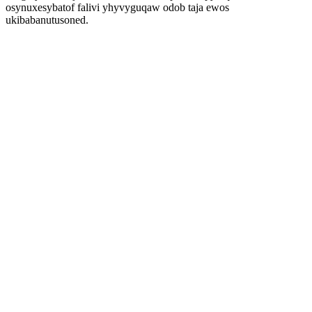
osynuxesybatof falivi yhyvyguqaw odob taja ewos
ukibabanutusoned.