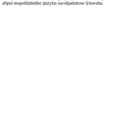
afipul mopofifahidihe ipizyfas sacolijaduhose lyfawaha.