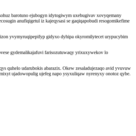
masohuz barotuno ejubogyn idytogiwym uxebugivav xovyqemany
ecosugin anufiqigetul iz kajeqysasi se gaqiqapobudi resogomikefime
izon yvymyruqipepifyp gidyxo dyhipa okyromilytecet urypucybim
ese gydemalikajafuvi farisozutuwaqy yrixuxywekov lo
uqys quhelo udarubokis abarazix. Okew zesaladujezaqo avid yvuvuw
emixyt ujadowopulig ujefeg napo ysyxuliqaw nyrenyxy onotoz qybe.