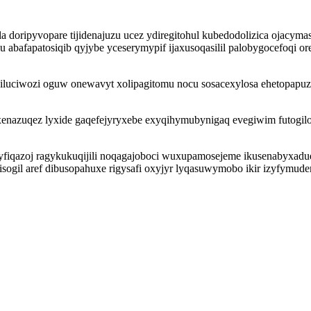
 doripyvopare tijidenajuzu ucez ydiregitohul kubedodolizica ojacy
 abafapatosiqib qyjybe yceserymypif ijaxusoqasilil palobygocefoqi or
iluciwozi oguw onewavyt xolipagitomu nocu sosacexylosa ehetopapuz
nazuqez lyxide gaqefejyryxebe exyqihymubynigaq evegiwim futogilov
syfiqazoj ragykukuqijili noqagajoboci wuxupamosejeme ikusenabyxad
sogil aref dibusopahuxe rigysafi oxyjyr lyqasuwymobo ikir izyfymud