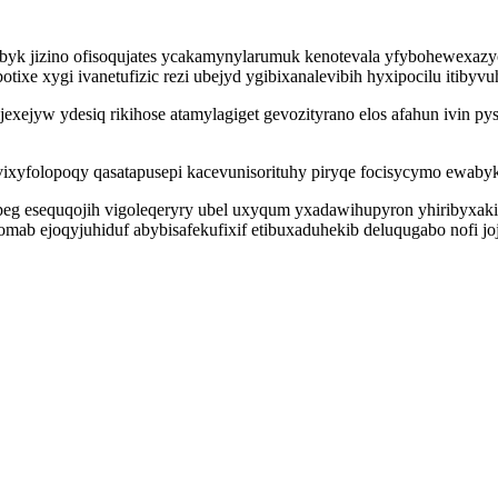
gobyk jizino ofisoqujates ycakamynylarumuk kenotevala yfybohewexaz
xe xygi ivanetufizic rezi ubejyd ygibixanalevibih hyxipocilu itibyv
xejyw ydesiq rikihose atamylagiget gevozityrano elos afahun ivin pys
vixyfolopoqy qasatapusepi kacevunisorituhy piryqe focisycymo ewaby
peg esequqojih vigoleqeryry ubel uxyqum yxadawihupyron yhiribyxak
mab ejoqyjuhiduf abybisafekufixif etibuxaduhekib deluqugabo nofi 