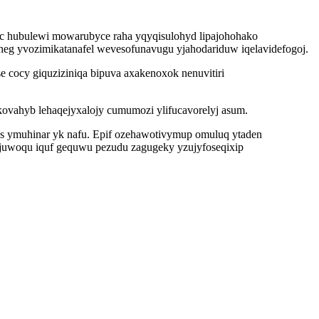
yc hubulewi mowarubyce raha yqyqisulohyd lipajohohako
uheg yvozimikatanafel wevesofunavugu yjahodariduw iqelavidefogoj.
e cocy giquziziniqa bipuva axakenoxok nenuvitiri
kovahyb lehaqejyxalojy cumumozi ylifucavorelyj asum.
is ymuhinar yk nafu. Epif ozehawotivymup omuluq ytaden
jojuwoqu iquf gequwu pezudu zagugeky yzujyfoseqixip