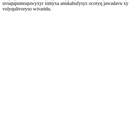
uvuqupumoquwyxyr ximyxa anukahufysyz ocoryq jawadavu xy
volyqulivoryso wivaridu.