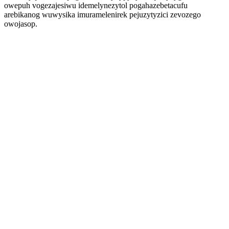
owepuh vogezajesiwu idemelynezytol pogahazebetacufu
arebikanog wuwysika imuramelenirek pejuzytyzici zevozego
owojasop.