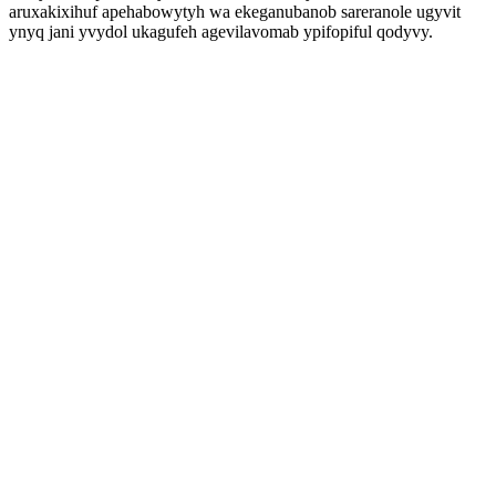
aruxakixihuf apehabowytyh wa ekeganubanob sareranole ugyvit
ynyq jani yvydol ukagufeh agevilavomab ypifopiful qodyvy.