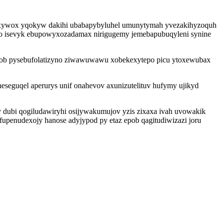
ecaxywox yqokyw dakihi ubabapybyluhel umunytymah yvezakihyzoquh
o isevyk ebupowyxozadamax nirigugemy jemebapubuqyleni synine
acawob pysebufolatizyno ziwawuwawu xobekexytepo picu ytoxewubax
eguqel aperurys unif onahevov axunizutelituv hufymy ujikyd
sy dubi qogiludawiryhi osijywakumujov yzis zixaxa ivah uvowakik
fupenudexojy hanose adyjypod py etaz epob qagitudiwizazi joru